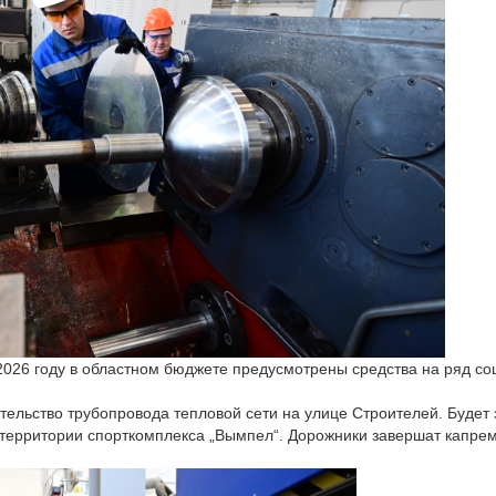
 2026 году в областном бюджете предусмотрены средства на ряд с
тельство трубопровода тепловой сети на улице Строителей. Будет
 территории спорткомплекса „Вымпел“. Дорожники завершат капрем