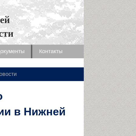
ей
сти
окументы
Контакты
овости
о
ии в Нижней