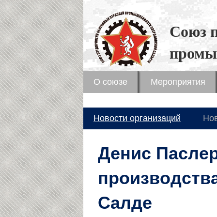
Союз 
промы
О союзе
Мероприятия
Новости организаций
Но
Денис Паслер
производства
Салде