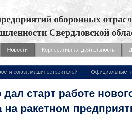
предприятий оборонных отрасл
шленности Свердловской обла
Новости
Корпоративная деятельность
Д
вости союза машиностроителей
Официальные н
 дал старт работе новог
 на ракетном предприят