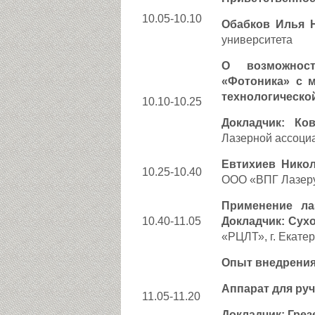
10.05-10.10
Обабков Илья 
университета
О возможност
«Фотоника» с 
технологическо
10.10-10.25
Докладчик:
Ко
Лазерной ассоциа
Евтихиев Нико
10.25-10.40
ООО «ВПГ Лазеруа
Применение ла
10.40-11.05
Докладчик: Сух
«РЦЛТ», г. Екате
Опыт внедрения
Аппарат для ру
11.05-11.20
Докладчик: Гре