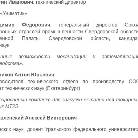
тин Иванович
, технический директор
 «Униматик»
димир Федорович
, генеральный директор Союз
ронных отраслей промышленности Свердловской области
енной Палаты Свердловской области, кандида
наук
енные возможности механизации и автоматизаци
зводства».
ников Антон Юрьевич
ководителя технического отдела по производству ОО
т технических наук (Екатеринбург)
ированный комплекс для загрузки деталей для токарны
ик МТ25
вленский Алексей Викторович
еских наук, доцент Уральского федерального университет