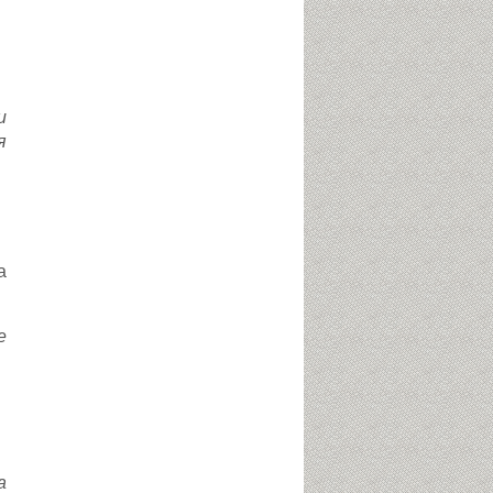
и
я
а
е
а