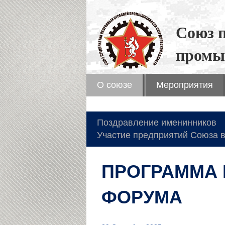
Союз 
промы
О союзе
Мероприятия
Поздравление именинников
Участие предприятий Союза в
ПРОГРАММА 
ФОРУМА