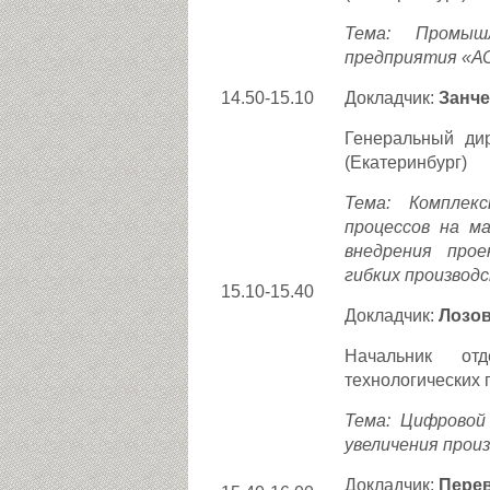
Тема: Промышл
предприятия «А
14.50-15.10
Докладчик:
Занч
Генеральный ди
(Екатеринбург)
Тема: Комплек
процессов на м
внедрения прое
гибких производ
15.10-15.40
Докладчик:
Лозов
Начальник от
технологических 
Тема: Цифровой
увеличения прои
Докладчик:
Пере