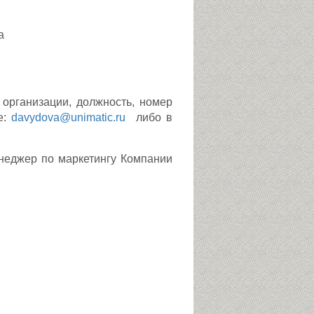
а
организации, должность, номер
е:
davydova@unimatic.ru
либо в
неджер по маркетингу Компании