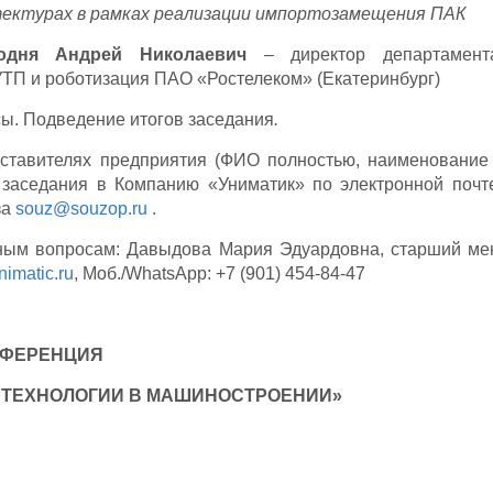
ектурах в рамках реализации импортозамещения ПАК
одня Андрей Николаевич
– директор департамент
ТП и роботизация ПАО «Ростелеком» (Екатеринбург)
ы. Подведение итогов заседания
.
тавителях предприятия (ФИО полностью, наименование 
х заседания в Компанию «Униматик» по электронной почт
за
souz@souzop.ru
.
ным вопросам: Давыдова Мария Эдуардовна, старший ме
imatic.ru
, Моб./WhatsApp: +7 (901) 454-84-47
НФЕРЕНЦИЯ
 ТЕХНОЛОГИИ В МАШИНОСТРОЕНИИ»