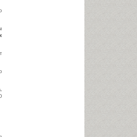
о
ы
к
т
р
.
О
я