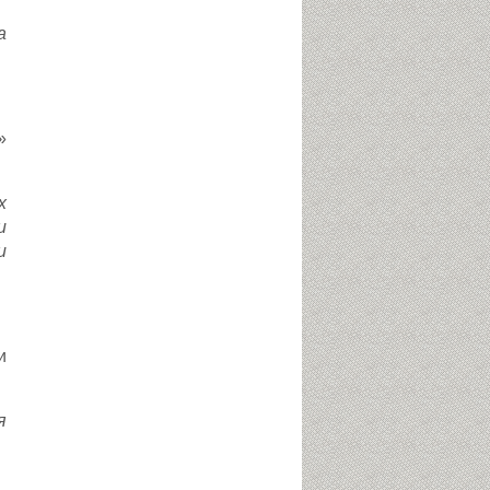
а
»
х
и
и
и
я