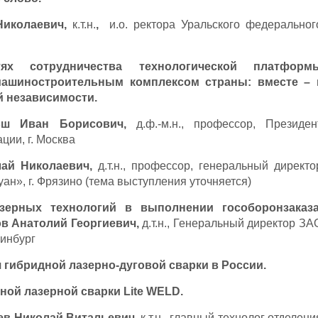
Николаевич,
к.т.н.
,
и.о. ректора Уральского федеральног
ях сотрудничества технологической платформ
машиностроительным комплексом страны: вместе – 
й независимости.
вш Иван Борисович,
д.ф.-м.н., профессор, Президен
ции, г. Москва
лай Николаевич,
д.т.н., профессор, генеральный директо
н», г. Фрязино (тема выступления уточняется)
зерных технологий в выполнении гособоронзаказа
ов Анатолий Георгиевич,
д.т.н., Генеральный директор ЗА
ринбург
 гибридной лазерно-дуговой сварки в России.
чной лазерной сварки
Lite
WELD
.
зев Николай Витальевич,
к.т.н., главный технолог отделени