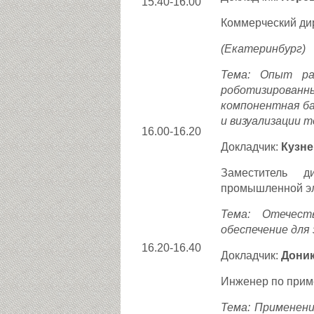
15.40-16.00
Коммерческий ди
(Екатеринбург)
Тема: Опыт ра
роботизированн
компонентная ба
и визуализации т
16.00-16.20
Докладчик:
Кузн
Заместитель д
промышленной эл
Тема: Отечест
обеспечение для
16.20-16.40
Докладчик:
Доник
Инженер по прим
Тема: Применен