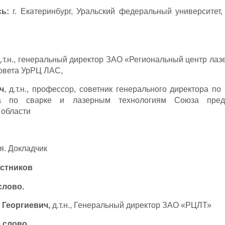
сь:
г. Екатеринбург, Уральский федеральный университет,
д.т.н., генеральный директор ЗАО «Региональный центр лаз
овета УрРЦ ЛАС,
ч
, д.т.н., профессор, советник генерального директора 
та по сварке и лазерным технологиям Союза пред
области
я. Докладчик
астников
слово.
 Георгиевич,
д.т.н., Генеральный директор ЗАО «РЦЛТ»
 слово.