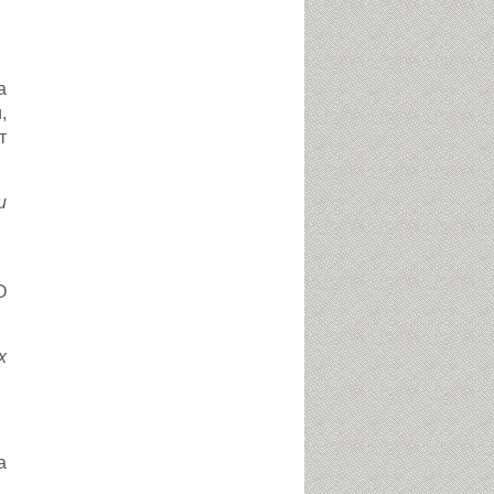
а
,
т
и
О
х
а