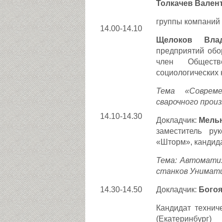
Толкачев Вален
группы компаний
14.00-14.10
Щелоков Вла
предприятий обо
член Обществ
социологических 
Тема «Соврем
сварочного прои
14.10-14.30
Докладчик:
Мель
заместитель ру
«Шторм», кандида
Тема: Автоматиз
станков Унимат
14.30-14.50
Докладчик:
Богоя
Кандидат технич
(Екатеринбург)