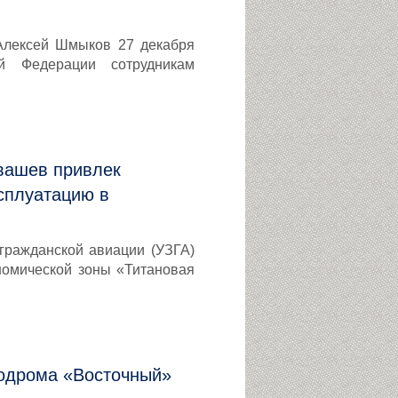
Алексей Шмыков 27 декабря
ой Федерации сотрудникам
вашев привлек
сплуатацию в
гражданской авиации (УЗГА)
номической зоны «Титановая
модрома «Восточный»