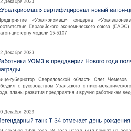
22 Декабря 2023
«Уралкриомаш» сертифицировал новый вагон-ц
Предприятие «Уралкриомаш» концерна «Уралвагонза
соответствия Евразийского экономического союза (ЕАЭС
вагон-цистерну модели 15-5107
22 Декабря 2023
Работники УОМЗ в преддверии Нового года по
награды
Вице-губернатор Свердловской области Олег Чемезов
обсудил с руководством Уральского оптико-механическог
года, планы развития предприятия и вручил работникам ве
20 Декабря 2023
Легендарный танк Т-34 отмечает день рождения
19 декабря 1939 года, 84 года назад, был принят на воо