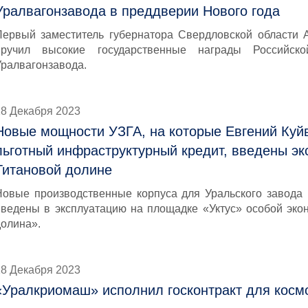
Уралвагонзавода в преддверии Нового года
Первый заместитель губернатора Свердловской области 
вручил высокие государственные награды Российск
Уралвагонзавода.
28 Декабря 2023
Новые мощности УЗГА, на которые Евгений Куй
льготный инфраструктурный кредит, введены эк
Титановой долине
Новые производственные корпуса для Уральского завода 
введены в эксплуатацию на площадке «Уктус» особой эко
долина».
28 Декабря 2023
«Уралкриомаш» исполнил гоcконтракт для кос