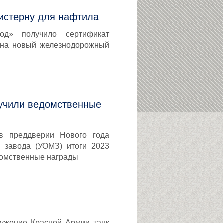
истерну для нафтила
вод» получило сертификат
) на новый железнодорожный
лучили ведомственные
 в преддверии Нового года
о завода (УОМЗ) итоги 2023
домственные награды
ружение Красной Армии танк