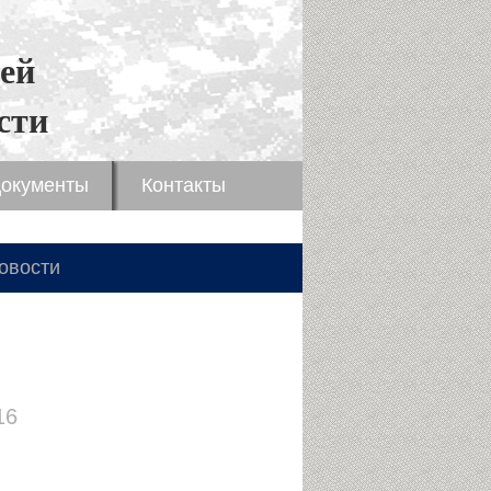
ей
сти
окументы
Контакты
овости
16